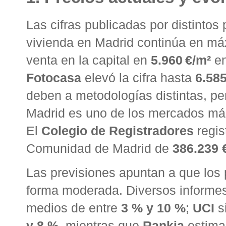
Las cifras publicadas por distintos
vivienda en Madrid continúa en m
venta en la capital en
5.960 €/m²
en
Fotocasa
elevó la cifra hasta
6.585
deben a metodologías distintas, p
Madrid es uno de los mercados más
El
Colegio de Registradores
regis
Comunidad de Madrid de
386.239 
Las previsiones apuntan a que los
forma moderada. Diversos informes
medios de entre
3 % y 10 %
;
UCI
s
y 8 %
, mientras que
Rankia
estima