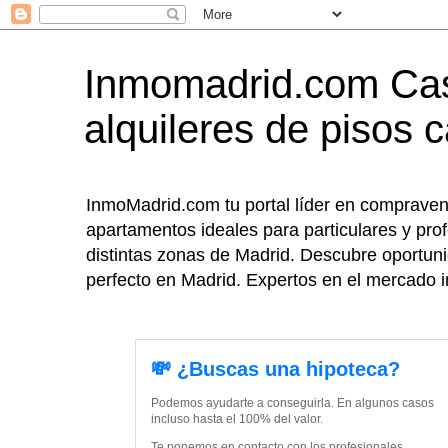
Inmomadrid.com Cas
alquileres de pisos 
InmoMadrid.com tu portal líder en compravent
apartamentos ideales para particulares y prof
distintas zonas de Madrid. Descubre oportunid
perfecto en Madrid. Expertos en el mercado in
💸 ¿Buscas una hipoteca?
Podemos ayudarte a conseguirla. En algunos casos
incluso hasta el 100% del valor.
Te ponemos en contacto con los profesionales