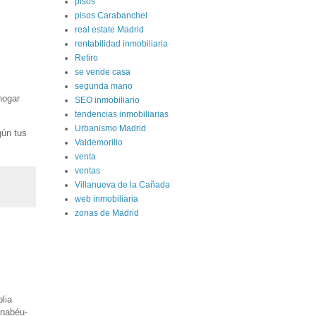
pisos
pisos Carabanchel
real estate Madrid
rentabilidad inmobiliaria
Retiro
se vende casa
segunda mano
hogar
SEO inmobiliario
tendencias inmobiliarias
Urbanismo Madrid
gún tus
Valdemorillo
venta
ventas
Villanueva de la Cañada
web inmobiliaria
zonas de Madrid
lia
rnabéu-