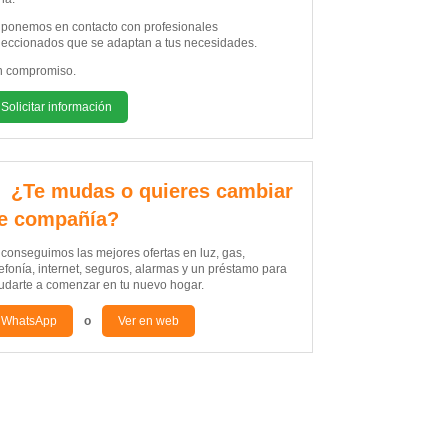
 ponemos en contacto con profesionales
leccionados que se adaptan a tus necesidades.
n compromiso.
Solicitar información
 ¿Te mudas o quieres cambiar
e compañía?
 conseguimos las mejores ofertas en luz, gas,
lefonía, internet, seguros, alarmas y un préstamo para
udarte a comenzar en tu nuevo hogar.
WhatsApp
o
Ver en web