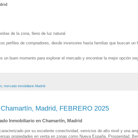
drid
itas de la zona, lleno de luz natural.
ntos perfiles de compradores, desde inversores hasta familias que buscan un 
 es un buen momento para explorar el mercado y encontrar la mejor opción se
án
,
mercado inmobiliario Madrid
 en Chamartín, Madrid, FEBRERO 2025
cado Inmobiliario en Chamartín, Madrid
aracterizado por su excelente conectividad, servicios de alto nivel y una amp
e diversas propiedades en venta en zonas como Nueva España, Prosperidad, Be