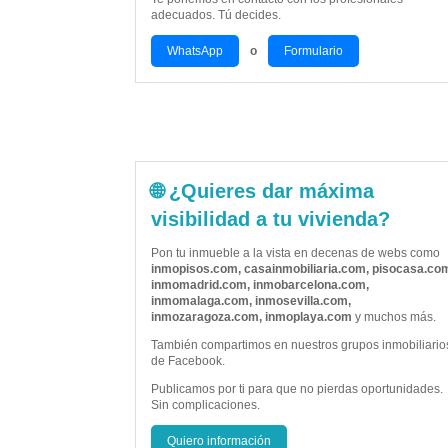
adecuados. Tú decides.
WhatsApp
o
Formulario
🌐 ¿Quieres dar máxima
visibilidad a tu vivienda?
Pon tu inmueble a la vista en decenas de webs como
inmopisos.com, casainmobiliaria.com, pisocasa.co
inmomadrid.com, inmobarcelona.com,
inmomalaga.com, inmosevilla.com,
inmozaragoza.com, inmoplaya.com
y muchos más.
También compartimos en nuestros grupos inmobiliario
de Facebook.
Publicamos por ti para que no pierdas oportunidades.
Sin complicaciones.
Quiero información