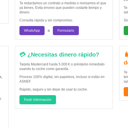
Te redactamos un contrato a medida o revisamos el que
ya tienes. Evita errores que pueden costarte tiempo y
Te
dinero.
se
Consulta rápida y sin compromiso.
Si
WhatsApp
o
Formulario
💳 ¿Necesitas dinero rápido?

d
Tarjeta Mastercard hasta 5.000 € o préstamo inmediato
usando tu coche como garantía.
Te
m,
Proceso 100% digital, sin papeleos, incluso si estás en
te
ASNEF.
ay
Rápido, seguro y sin dejar de usar tu coche.
s
Pedir información